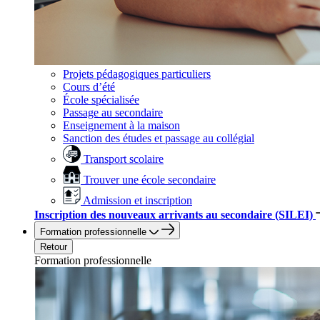
Projets pédagogiques particuliers
Cours d’été
École spécialisée
Passage au secondaire
Enseignement à la maison
Sanction des études et passage au collégial
Transport scolaire
Trouver une école secondaire
Admission et inscription
Inscription des nouveaux arrivants au secondaire (SILEI)
Formation professionnelle
Retour
Formation professionnelle