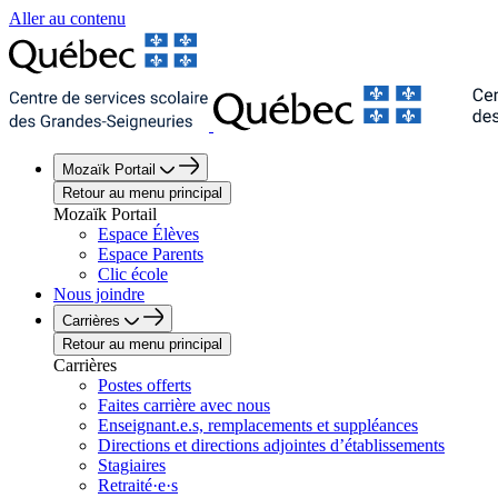
Aller au contenu
Mozaïk Portail
Retour au menu principal
Mozaïk Portail
Espace Élèves
Espace Parents
Clic école
Nous joindre
Carrières
Retour au menu principal
Carrières
Postes offerts
Faites carrière avec nous
Enseignant.e.s, remplacements et suppléances
Directions et directions adjointes d’établissements
Stagiaires
Retraité·e·s