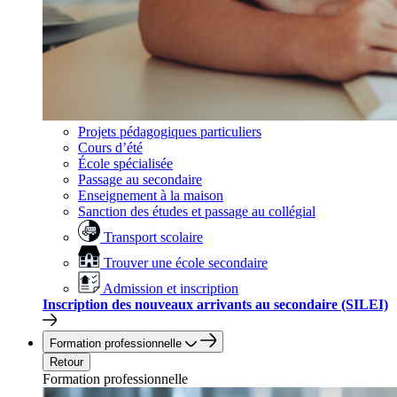
Projets pédagogiques particuliers
Cours d’été
École spécialisée
Passage au secondaire
Enseignement à la maison
Sanction des études et passage au collégial
Transport scolaire
Trouver une école secondaire
Admission et inscription
Inscription des nouveaux arrivants au secondaire (SILEI)
Formation professionnelle
Retour
Formation professionnelle