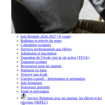
Info-Rentrée 2026-2027 (À venir)
Bulletins et relevés de notes
Calendriers scolaires
Services professionnels aux élèves
Admission et inscription
Transition de l’école vers la vie active (TEVA)
Transport scolaire
Ressources pour les parents
Paiement en ligne
Trouver une école
Guichet-conseil – Information et orientation
Info-fermeture
Nouveaux arrivants
Santé et prévention
Service Relations avec les parents, les élèves et les
citoyens (SRPEC)