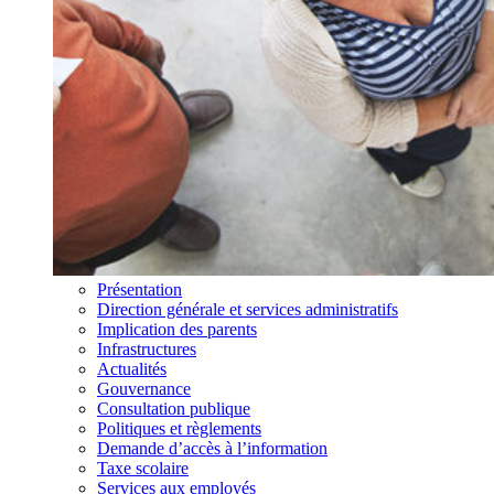
Présentation
Direction générale et services administratifs
Implication des parents
Infrastructures
Actualités
Gouvernance
Consultation publique
Politiques et règlements
Demande d’accès à l’information
Taxe scolaire
Services aux employés